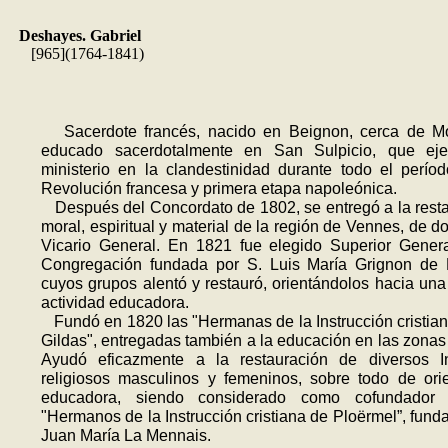
Deshayes. Gabriel
[965](1764-1841)
Sacerdote francés, nacido en Beignon, cerca de Mo
educado sacerdotalmente en San Sulpicio, que eje
ministerio en la clandestinidad durante todo el perío
Revolución francesa y primera etapa napoleónica.
Después del Concordato de 1802, se entregó a la rest
moral, espiritual y material de la región de Vennes, de d
Vicario General. En 1821 fue elegido Superior Gener
Congregación fundada por S. Luis María Grignon de M
cuyos grupos alentó y restauró, orientándolos hacia una
actividad educadora.
Fundó en 1820 las "Hermanas de la Instrucción cristian
Gildas", entre­gadas también a la educación en las zonas 
Ayudó eficazmente a la restauración de diversos Ins
religiosos masculi­nos y femeninos, sobre todo de orie
educadora, siendo considerado como cofundador
"Hermanos de la Instrucción cristiana de Ploërmel”, funda
Juan María La Mennais.