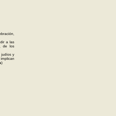
bración,
ir a las
, de los
 judíos y
 implican
s
)