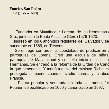
Fourier. San Pedro
[954](1565-1640)
Fundador en Mattaincour, Lorena, de las Hermanas d
Sra., junto con la Beata Alicia Le Clerc (1576-1620.
Ingresó en los Canónigos regulares del Salvador y s
sacer­dote en 1589, en Tréveris.
Se entregó con ardor al apostolado de predicar en d
parroquias de Lore­na. Creó una escuela de niña
parroquia de Mat­taincourt y con ella inició el Institut
Hermanas. Se entregó a la reforma de la Orden de Can
la que pertenecía. Y murió fugitivo del ministro Richelie
perseguía a muerte cuando invadió Lorena y la absor
Francia.
Figura popular y venerada en toda la Lorena, fu
Fourier fue beatificado en 1630 y canoniza­do en 1897.