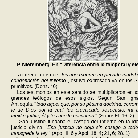
P. Nieremberg. En “Diferencia entre lo temporal y et
La creencia de que "
los que mueren en pecado mortal 
condenación del infierno
", estuvo expresada ya en los 
primitivos. (Denz. 40)
Los testimonios en este sentido se multiplicaron en t
grandes teólogos de esos siglos. Según San Ign
Antioquía, "
todo aquel que, por su pésima doctrina, corrom
fe de Dios por la cual fue crucificado Jesucristo, irá 
inextinguible, él y los que le escuchan
." (Sobre Ef. 16. 2).
San Justino fundaba el castigo del infierno en la id
justicia divina. "
Esa justicia no deja sin castigo a tod
transgrede la ley
." (Apol. II. 6 y Apol. 18. 4; 21, 6; 28. 1)