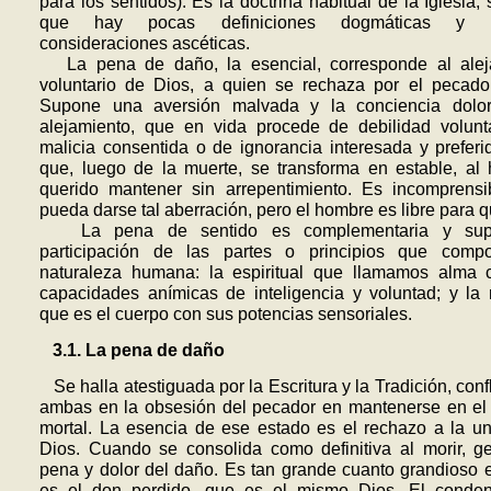
para los sentidos). Es la doctrina habitual de la Iglesia, 
que hay pocas definiciones dogmáticas y 
consideraciones ascéticas.
La pena de daño, la esencial, corresponde al alej
voluntario de Dios, a quien se rechaza por el pecado
Supone una aversión malvada y la conciencia dolo
alejamiento, que en vida procede de debilidad volunt
malicia consentida o de ignorancia interesada y preferi
que, luego de la muerte, se transforma en estable, al
querido mantener sin arrepentimiento. Es incomprensi
pueda darse tal aberración, pero el hombre es libre para q
La pena de sentido es complementaria y sup
participación de las partes o principios que comp
naturaleza humana: la espiritual que llamamos alma 
capacidades anímicas de inteligencia y voluntad; y la 
que es el cuerpo con sus potencias sensoriales.
3.1. La pena de daño
Se halla atestiguada por la Escritura y la Tradición, con
ambas en la obsesión del pecador en mantenerse en el
mortal. La esencia de ese estado es el rechazo a la u
Dios. Cuando se consolida como definiti­va al morir, g
pena y dolor del daño. Es tan grande cuanto grandio­so e 
es el don perdido, que es el mismo Dios. El conde