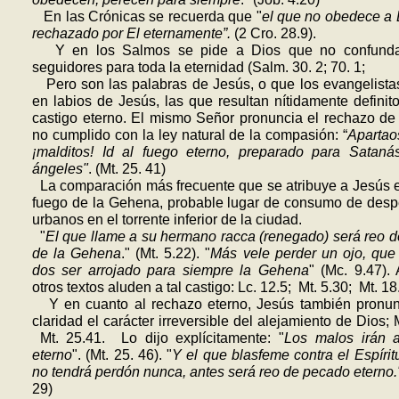
En las Cróni­cas se recuerda que "
el que no obedece a 
rechazado por El eternamente”.
(2 Cro. 28.9).
Y en los Salmos se pide a Dios que no confund
seguidores para toda la eternidad (Salm. 30. 2; 70. 1;
Pero son las palabras de Jesús, o que los evangelist
en labios de Jesús, las que resultan nítidamente definito
castigo eterno. El mismo Señor pronuncia el rechazo de
no cumplido con la ley natural de la compa­sión: “
Apartao
¡malditos! Id al fuego eterno, preparado para Sataná
ángeles"
. (Mt. 25. 41)
La comparación más frecuente que se atribuye a Jesús e
fuego de la Gehena, probable lugar de consumo de desp
urbanos en el torrente inferior de la ciudad.
"
El que llame a su hermano racca (renegado) será reo d
de la Gehena
." (Mt. 5.22). "
Más vele perder un ojo, que
dos ser arrojado para siempre la Gehena
" (Mc. 9.47)
otros textos aluden a tal castigo: Lc. 12.5; Mt. 5.30; Mt. 18
Y en cuanto al rechazo eterno, Jesús también pronun
claridad el carácter irreversible del alejamiento de Dios; 
Mt. 25.41. Lo dijo explícitamente: "
Los malos irán a
eterno
". (Mt. 25. 46). "
Y el que blasfeme contra el Espírit
no tendrá perdón nunca, antes será reo de pecado eterno.
29)