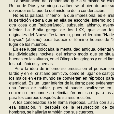
La obstinación del condenado que a sí mismo se excl
Reino de Dios y se niega a adherirse al bien durante s
de viador es la puerta del misterio de la condenación.
No es la palabra "infierno" la que impresiona: es el mis
la perdición eterna que en ella se esconde. Infierno no s
otra cosa que "subterráneo", subsuelo, abismo, avern
inferior. La Biblia griega de los LXX, que citan los
originales del Nuevo Testamento, pone el término "Hade
bbysos" (abismo) para traducir el término hebreo de “
lugar de los muertos.
En ese lugar colocaba la mentali­dad antigua, oriental y
las divinidades nocivas, del mismo modo que se situa
buenas en las alturas, en el Olimpo los griegos y en el fi
los babilónicos y persas.
Pero la idea de infierno se precisa en el pensamient
tardío y en el cristiano primitivo, como el lugar de casti
los malos en este mundo se con­vierten en réprobos para
eternidad. Es un lugar inferior de la tierra; pero evidente
una forma de hablar, pues ni puede localizarse en 
concreto ni responde a delimitación precisa ni para las 
para los cuerpos después de su resurrección.
A los condenados se le llama réprobos. Están con su 
esa situación. Y después de la resurrección de to
hombres, se hallarán también con sus cuerpos.