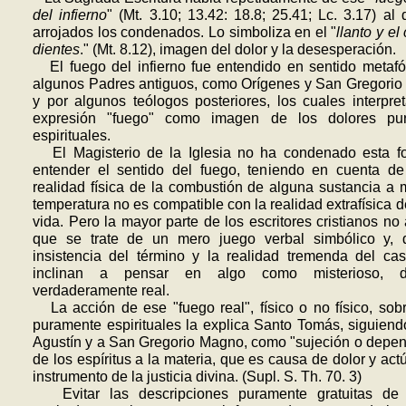
del infierno
" (Mt. 3.10; 13.42: 18.8; 25.41; Lc. 3.17) al
arrojados los condenados. Lo simboliza en el "
llanto y el 
dientes
." (Mt. 8.12), imagen del dolor y la deses­peración.
El fuego del infierno fue entendido en sentido metafó
algunos Padres antiguos, como Orígenes y San Gregorio
y por algunos teólogos posteriores, los cuales interpre
expresión "fuego" como imagen de los dolores pu­
espirituales.
El Magisterio de la Iglesia no ha condenado esta f
entender el sentido del fuego, teniendo en cuenta de
realidad física de la combustión de alguna sustancia a 
temperatura no es compatible con la realidad extrafísica de
vida. Pero la mayor parte de los escritores cristianos no
que se trate de un mero juego verbal simbólico y, 
insistencia del término y la realidad tremenda del cas
inclinan a pensar en algo como misterioso, d
verdaderamente real.
La acción de ese "fuego real", físico o no físico, sob
puramente espiri­tuales la explica Santo Tomás, siguien
Agustín y a San Gregorio Magno, como "sujeción o depe
de los espíritus a la materia, que es causa de dolor y ac
instrumento de la justicia divina. (Supl. S. Th. 70. 3)
Evitar las descripciones puramente gratuitas de