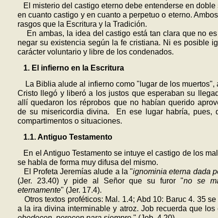
El misterio del castigo eterno debe entenderse en doble 
en cuanto castigo y en cuanto a perpetuo o eterno. Ambos
rasgos que la Escritura y la Tradición.
En ambas, la idea del castigo está tan clara que no es
negar su exis­tencia según la fe cristiana. Ni es posible i
carácter voluntario y libre de los condenados.
1. El infierno en la Escritura
La Biblia alude al infierno como "lugar de los muertos",
Cristo llegó y liberó a los justos que esperaban su llega
allí quedaron los réprobos que no habían querido apro
de su misericordia divina. En ese lugar habría, pues, 
compartimentos o situaciones.
1.1. Antiguo Testamento
En el Antiguo Testamento se intuye el castigo de los ma
se habla de forma muy difusa del mismo.
El Profeta Jeremías alude a la "
ignominia eterna dada p
(Jer. 23.40) y pide al Señor que su furor "
no se m
eternamente
" (Jer. 17.4).
Otros textos proféticos: Mal. 1.4; Abd 10: Baruc 4. 35 se 
a la ira divina interminable y atroz. Job recuerda que los
obedecen, perecen para siempre
." (Job. 4.20)