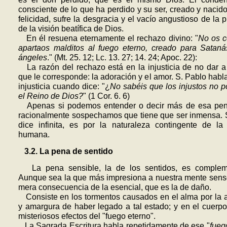
consciente de lo que ha perdido y su ser, creado y nacido
felicidad, sufre la desgracia y el vacío angustioso de la p
de la visión beatífica de Dios.
En él resuena eternamente el rechazo divino: "
No os c
apartaos malditos al fuego eterno, creado para Satan
ángeles
." (Mt. 25. 12; Lc. 13. 27; 14. 24; Apoc. 22):
La razón del rechazo está en la injusticia de no dar a
que le corresponde: la adoración y el amor. S. Pablo habl
injusticia cuando dice: "¿
No sabéis que los injustos no 
el Reino de Dios?
" (1 Cor. 6. 6)
Apenas si podemos entender o decir más de esa pen
racionalmente sospechamos que tiene que ser inmensa. 
dice infinita, es por la naturaleza contingente de la 
humana.
3.2. La pena de sentido
La pena sensible, la de los sentidos, es compleme
Aunque sea la que más impresiona a nuestra mente senso
mera consecuencia de la esencial, que es la de daño.
Consiste en los tormentos causados en el alma por la 
y amargura de haber legado a tal estado; y en el cuerpo
misteriosos efectos del "fuego eterno".
La Sagrada Escritura habla repetidamente de ese "
fueg