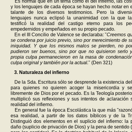
Es normal que en un tema como el del infierno, las co
y los lenguajes de cada época se hayan hecho notar en e
talante de los diversos testimonios. Pero la divers
lenguajes nunca eclipsó la unanimidad con la que la 
testificó la realidad del castigo eterno para los pe
empedernidos y empeñados en su propio pecado.
En el III Concilio de Valence se declaraba: "
Creemos qu
se conde­na por juicio previo, sino por merecimiento de s
iniquidad. Y que los mismos malos se pierden, no po
pudieron ser buenos, sino por que no quisieron serlo 
propia culpa permanecieron en la masa de condenación
culpa original y también por la actual.
" (Den 321)
3. Naturaleza del infier­no
De la Sda. Escritura sólo se desprende la existencia del
para quienes no quieren acoger la misericordia y se
libremente de Dios por el pecado. Es la Teología posterio
multiplicó sus refle­xio­nes y sus intentos de aclaración 
realidad del infierno.
En general fue la época Escolástica la que más "razon
esa realidad, a partir de los datos bíblicos y de la Tr
Distinguió dos elementos en el suplicio del infierno: la
daño (suplicio de privación de Dios) y la pena de sentido (