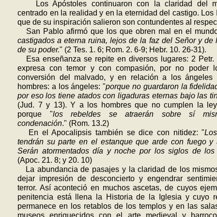
Los Apóstoles continuaron con la claridad del m
centrado en la realidad y en la eternidad del castigo. Los 
que de su inspiración salieron son contundentes al respec
San Pablo afirmó que los que obren mal en el mundo
castigados a eterna ruina, lejos de la faz del Señor y de l
de su poder.
" (2 Tes. 1. 6; Rom. 2. 6-9; Hebr. 10. 26-31).
Esa enseñanza se repite en diversos lugares: 2 Petr. 
expresa con temor y con compasión, por no poder lo
conversión del malvado, y en relación a los ángeles 
hombres: a los ángeles: "
porque no guardaron la fidelida
por eso los tiene atados con ligaduras eternas bajo las tin
(Jud. 7 y 13). Y a los hombres que no cumplen la ley
porque "
los rebeldes se atraerán sobre sí mis
condenación
." (Rom. 13.2)
En el Apocalipsis también se dice con nitidez: "
Los
tendrán su parte en el estanque que arde con fuego y a
Serán atormentados día y noche por los siglos de los 
(Apoc. 21. 8; y 20. 10)
La abundancia de pasajes y la claridad de los mismo
dejar impresión de desconcierto y engendrar sentimie
terror. Así aconteció en muchos ascetas, de cuyos eje
penitencia está llena la Historia de la Iglesia y cuyo 
permanece en los retablos de los templos y en las sala
museos enriquecidos con el arte medieval y barroco