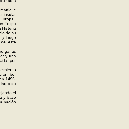
de 1499 a
emania e
eninsular
n Europa.
n Felipe
 Historia
nio de su
, y luego
 de este
ndígenas
lar y una
cida por
cimiento
eron be­
 en 1496.
 largo de
­jando el
ta y base
la nación