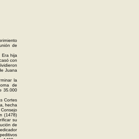
rimiento
 unión de
 Era hija
 casó con
ividieron
 de Juana
rminar la
 toma de
e 35.000
as Cortes
la, hecha
l Consejo
ión (1478)
ificar su
cución de
edicador
peditivos