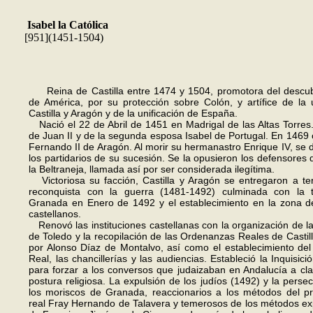
Isabel la Católica
[951](1451-1504)
Reina de Castilla entre 1474 y 1504, promotora del descub
de Améri­ca, por su protección sobre Colón, y artífice de la
Castilla y Aragón y de la unificación de España.
Nació el 22 de Abril de 1451 en Madrigal de las Altas Torres.
de Juan II y de la segunda esposa Isabel de Portugal. En 1469
Fernando II de Aragón. Al morir su hermanastro Enrique IV, se d
los partidarios de su sucesión. Se la opusieron los defensores
la Beltraneja, llamada así por ser considerada ilegítima.
Victoriosa su facción, Castilla y Aragón se entregaron a te
reconquista con la guerra (1481-1492) culminada con la
Granada en Enero de 1492 y el establecimiento en la zona d
castellanos.
Renovó las instituciones castellanas con la organización de l
de Toledo y la recopilación de las Ordenanzas Reales de Castil
por Alonso Díaz de Montalvo, así como el establecimiento de
Real, las chancille­rías y las audiencias. Estableció la Inqui­sic
para forzar a los con­versos que judaizaban en Andalucía a clar
postura religiosa. La expulsión de los judíos (1492) y la perse
los moriscos de Granada, reaccionarios a los métodos del pr
real Fray Hernando de Talavera y temerosos de los métodos ex