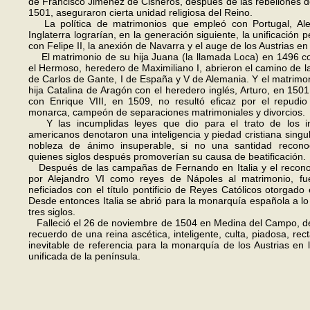
de Francisco Jiménez de Cisneros, después de las rebeliones 
1501, aseguraron cierta unidad religiosa del Reino.
La política de matrimonios que empleó con Portugal, Al
Inglaterra lograrían, en la generación siguiente, la unificación p
con Felipe II, la anexión de Navarra y el auge de los Austrias e
El matrimonio de su hija Juana (la llamada Loca) en 1496 co
el Hermoso, heredero de Maximiliano I, abrieron el camino de la
de Carlos de Gante, I de España y V de Alemania. Y el matrimo
hija Catalina de Aragón con el heredero inglés, Arturo, en 1501
con Enrique VIII, en 1509, no resultó eficaz por el repudio
monar­ca, campeón de separaciones ma­trimoniales y divorcios.
Y las incumplidas leyes que dio para el trato de los i
americanos denotaron una inteli­gencia y piedad cristiana singu
nobleza de ánimo insuperable, si no una santidad recono
quienes siglos después promoverían su causa de beatificación.
Después de las campañas de Fernando en Italia y el recono
por Ale­jandro VI como reyes de Nápoles al matrimonio, fu
neficiados con el título pontificio de Reyes Católicos otorgado
Desde entonces Italia se abrió para la monarquía española a lo
tres siglos.
Falleció el 26 de noviembre de 1504 en Medina del Campo, de
recuerdo de una reina ascética, inteligente, culta, piadosa, rec
inevitable de referencia para la monarquía de los Austrias en 
unificada de la península.