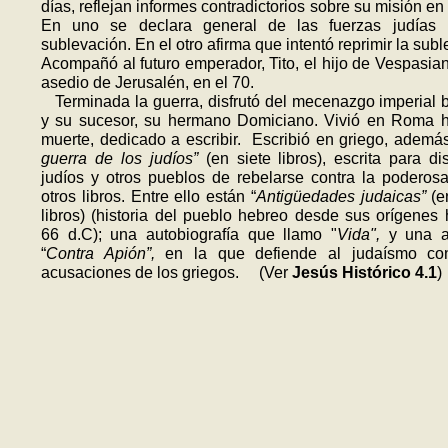
días, reflejan informes contradic­torios sobre su misión en 
En uno se declara general de las fuerzas judías 
sublevación. En el otro afirma que intentó reprimir la subl
Acompañó al futuro emperador, Tito, el hijo de Vespasian
asedio de Jerusalén, en el 70.
Terminada la guerra, disfru­tó del mece­nazgo impe­rial b
y su sucesor, su her­mano Do­miciano. Vivió en Roma 
muerte, dedicado a escribir. Escribió en griego, además
guerra de los judíos”
(en siete libros), escrita para di
judíos y otros pueblos de rebelarse contra la podero
otros libros. Entre ello están “
Anti­güeda­des judaicas”
(e
libros) (historia del pueblo he­breo desde sus orígenes 
66 d.C); una autobio­gra­fía que llamo "
Vida",
y una a
“
Contra Apión”,
en la que defiende al ju­daísmo con
acusaciones de los griegos. (Ver
Jesús Histórico 4.1
)