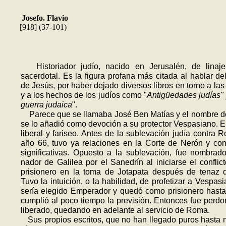
Josefo. Flavio
[918] (37-101)
Historiador judío, nacido en Jerusalén, de linaje
sacerdotal. Es la figura profana más citada al hablar de
de Jesús, por haber dejado diversos libros en torno a las
y a los hechos de los judíos como "
Antigüedades judías" 
guerra judaica
".
Parece que se llamaba José Ben Ma­tías y el nombre d
se lo añadió como devoción a su protector Vespasiano. Er
liberal y fariseo. Antes de la sublevación judía contra 
año 66, tuvo ya relaciones en la Corte de Nerón y con
significativas. Opuesto a la sublevación, fue nombrad
nador de Galilea por el Sanedrín al ini­ciarse el conflic
pri­sionero en la toma de Jotapata después de te­naz 
Tuvo la intuición, o la habilidad, de profetizar a Vespas
sería elegido Emperador y quedó como prisionero hast
cumplió al poco tiempo la previsión. Entonces fue per­do
liberado, quedando en adelante al servicio de Roma.
Sus propios escritos, que no han llegado puros hasta 