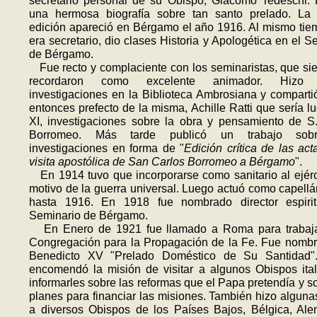
secretario personal de su Obispo, Giacomo Tedeschi. 
una hermosa biografía sobre tan santo prelado. La 
edición apareció en Bérgamo el año 1916. Al mismo ti
era secretario, dio clases Historia y Apologética en el S
de Bérgamo.
Fue recto y complaciente con los seminaristas, que si
recordaron como excelente animador. Hizo 
investigaciones en la Biblioteca Ambrosiana y comparti
entonces prefecto de la misma, Achille Ratti que sería l
XI, investigaciones sobre la obra y pensamiento de S
Borromeo. Más tarde publicó un trabajo sob
investigaciones en forma de "
Edición crítica de las act
visita apostólica de San Carlos Borromeo a Bérgamo
".
En 1914 tuvo que incorporarse como sanitario al ejérc
motivo de la guerra universal. Luego actuó como capellán
hasta 1916. En 1918 fue nombrado director espirit
Seminario de Bérgamo.
En Enero de 1921 fue llamado a Ro­ma para trabaja
Congregación para la Propagación de la Fe. Fue nom­b
Benedicto XV "Prelado Doméstico de Su Santidad"
encomendó la misión de visitar a algunos Obispos ita
informarles sobre las reformas que el Papa pretendía y s
planes para financiar las misiones. También hizo algunas
a diversos Obispos de los Países Bajos, Bélgica, Al