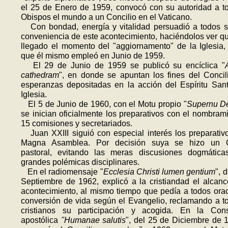
el 25 de Enero de 1959, convocó con su autoridad a t
Obispos el mundo a un Concilio en el Vaticano.
Con bondad, energía y vitalidad per­suadió a todos s
conveniencia de este acontecimiento, haciéndolos ver q
llegado el momento del "aggiornamento" de la Iglesia,
que él mismo empleó en Junio de 1959.
El 29 de Junio de 1959 se publicó su encíclica "
cathedram
", en donde se apuntan los fines del Concil
esperanzas depositadas en la acción del Espíritu San
Iglesia.
El 5 de Junio de 1960, con el Motu propio "
Supernu De
se inician oficialmente los preparativos con el nombram
15 comisiones y secretariados.
Juan XXIII siguió con especial interés los preparativ
Magna Asamblea. Por decisión suya se hizo un C
pastoral, evitando las meras discusiones dogmática
grandes polémicas disciplinares.
En el radiomensaje "
Ecclesia Christi lumen gentium
", 
Septiembre de 1962, explicó a la cristiandad el alcanc
acontecimiento, al mismo tiempo que pedía a todos ora
conversión de vida según el Evangelio, reclamando a t
cristianos su participación y acogida. En la Const
apostólica
"Huma­nae salutis
", del 25 de Diciembre de 