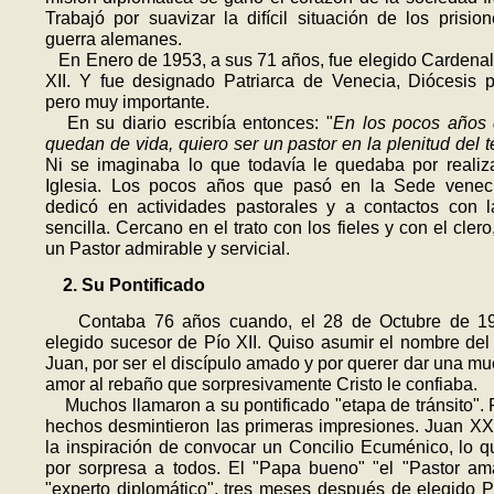
Trabajó por suavizar la difícil situación de los prisio
guerra alemanes.
En Enero de 1953, a sus 71 años, fue elegido Cardenal
XII. Y fue de­signado Patriarca de Venecia, Diócesis
pero muy importante.
En su diario escribía entonces: "
En los pocos años
quedan de vida, quiero ser un pastor en la plenitud del 
Ni se imaginaba lo que todavía le quedaba por realiz
Iglesia. Los pocos años que pasó en la Sede venec
dedicó en actividades pas­torales y a contactos con 
sencilla. Cercano en el trato con los fieles y con el clero
un Pastor admirable y servicial.
2. Su Pontificado
Contaba 76 años cuando, el 28 de Octubre de 19
elegido sucesor de Pío XII. Quiso asumir el nombre del
Juan, por ser el discípulo amado y por querer dar una mu
amor al rebaño que sorpresivamente Cristo le confiaba.
Muchos llamaron a su pontificado "etapa de tránsito". 
hechos desmintieron las primeras impresiones. Juan XXII
la inspiración de convocar un Concilio Ecuménico, lo 
por sorpresa a todos. El "Papa bueno" "el "Pastor am
"experto diplomático", tres meses después de elegido Po