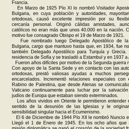
Francia.
En Marzo de 1925 Pío XI lo nombró Visitador Apostó
Bulgaria, en cuya población y autoridades, mayorita
ortodoxas, causó excelente impresión por su flexibi
cercanía personal. Originó cálidas amistades, aun
católicos no eran más que unos 40.000 en la nación. 
motivo fue consagrado Obispo el 19 de Marzo de 1921.
Fue nombrado luego Delegado Apostólico de la
Bulgaria, cargo que mantuvo hasta que, en 1934, fue 
también Delegado Apostólico para Turquía y Grecia. 
residencia de Sofía y se trasladó a Estambul y en 1937 a
Fueron años difíciles por motivo de la Segunda guerra 
Con apoyo de la Santa Sede y en contacto con las aut
ortodoxas, prestó valiosas ayudas a muchos perseg
encar­celados. Incrementó relaciones especiales con
Rabino de Palestina, que desde Atenas se comunicaba
Vaticano continuamente para luchar por la salvación
judíos de Europa que estaban siendo exterminados.
Los años vividos en Oriente le permi­tieron entender 
sentido de la desunión de las Iglesias y le origina
sensibilidad singular hacia el Ecumenismo.
El 6 de Diciembre de 1944 Pío XII le nombró Nuncio e
Llegó el 1 de Enero de 1945. En los ocho años que 
misión diplomática se ganó el corazón de la sociedad f