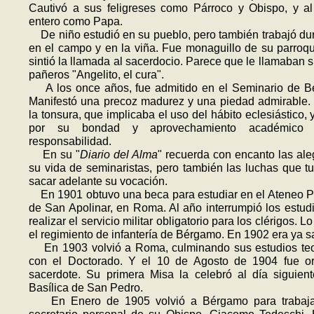
Cautivó a sus feligreses como Párroco y Obispo, y a
entero como Papa.
De niño estudió en su pueblo, pero también trabajó d
en el campo y en la viña. Fue monaguillo de su parro­qui
sintió la llamada al sacerdocio. Parece que le llamaban 
pañeros "Angelito, el cura".
A los once años, fue admitido en el Seminario de B
Manifestó una precoz madurez y una piedad admirable.
la tonsura, que implicaba el uso del hábito eclesiástico, y
por su bondad y aprovechamiento académico
responsabilidad.
En su "
Diario del Alma
" recuerda con encanto las ale
su vida de semi­naristas, pero también las luchas que t
sacar adelante su vocación.
En 1901 obtuvo una beca para estudiar en el Ateneo Po
de San Apoli­nar, en Roma. Al año interrumpió los estud
realizar el servicio militar obligatorio para los clérigos. L
el regimiento de infantería de Bérgamo. En 1902 era ya s
En 1903 volvió a Roma, culminando sus estudios teo
con el Doctorado. Y el 10 de Agosto de 1904 fue o
sacerdote. Su primera Misa la celebró al día siguien
Basílica de San Pedro.
En Enero de 1905 volvió a Bérgamo para trabaj