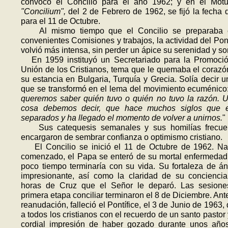
convocó el Concilio para el año 1962; y en el Motu
"Concilium",
del 2 de Febrero de 1962, se fijó la fecha d
para el 11 de Octubre.
Al mismo tiempo que el Concilio se preparaba 
convenientes Comi­siones y trabajos, la actividad del Pont
volvió más intensa, sin perder un ápice su serenidad y so
En 1959 instituyó un Secretariado para la Promoció
Unión de los Cristia­nos, tema que le quemaba el coraz
su estancia en Bulgaria, Turquía y Grecia. Solía decir u
que se transformó en el lema del movimiento ecuménico:
queremos saber quién tuvo o quién no tuvo la razón. 
cosa debemos decir, que hace mu­chos siglos que 
separados y ha llegado el momento de volver a unirnos.
"
Sus catequesis semanales y sus homilías frecue
encargaron de sembrar confianza o optimismo cristiano.
El Concilio se inició el 11 de Octubre de 1962. N
comenzado, el Papa se enteró de su mortal enfermeda
poco tiempo terminaría con su vida. Su fortaleza de á
impresionante, así como la claridad de su concienci
horas de Cruz que el Señor le depa­ró. Las sesione
primera etapa conciliar terminaron el 8 de Diciembre. Ant
reanudación, falleció el Pontífice, el 3 de Junio de 1963,
a todos los cristianos con el recuerdo de un santo pastor 
cordial impresión de haber gozado durante unos año