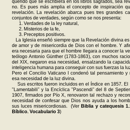
querido que se escribiera en los libros sagrados, sea re
no. Es pues más amplia el concepto de inspiración q
revelación. La revelación abarca pues tres grandes 
conjuntos de verdades, según como se nos presenta:
1. Verdades de la ley natural,
2. Misterios de la fe,
3. Preceptos positivos.
La Iglesia enseñó siempre que la Revelación divina es
de amor y de misericordia de Dios con el hombre. Y af
era necesaria para que el hombre llegara a conocer la ve
teólogo Antonio Günther (1783-1863), con muchos racio
del XIX, negaron esa necesidad, ensalzando la capacid
inteligencia humana para conseguir con sus fuerzas la luz
Pero el Concilio Vaticano I condenó tal pensamiento y
esa necesidad de la luz divina.
Sus escritos fueron incluidos en el Índice en 1857. El
"Lamentabili" y la Encíclica "Pascendi" del 8 de Septi
1907, firmados por Pío X, renovaron tal rechazo y recor
necesidad de confesar que Dios nos ayuda a los homb
sus luces misericordiosas. (Ver
Biblia y cateque­sis 1.
Bíblico. Vocabulario 3
)