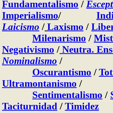
Fundamentalismo
/
Escept
Imperialismo
/
Ind
Laicismo
/
Laxismo
/
Libe
Milenarismo
/
Mist
Negativismo
/
Neutra. En
Nominalismo
/
Oscurantismo
/
Tot
Ultramontanismo
/
Sentimentalismo
/
Taciturnidad
/
Timidez