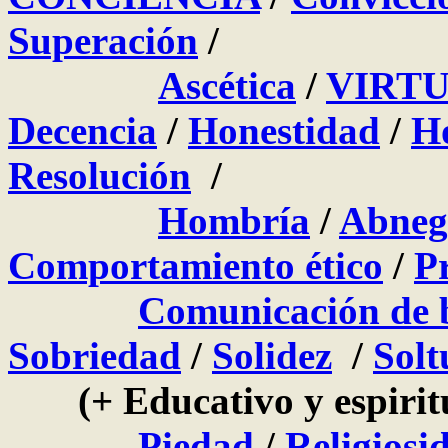
Superación
/
Ascética
/
VIRTU
Decencia
/
Honestidad
/
H
Resolución
/
Hombría
/
Abneg
Comportamiento ético
/
P
Comunicación de 
Sobriedad
/
Solidez
/
Solt
(+ Educativo y espiritu
Piedad
/
Religiosi