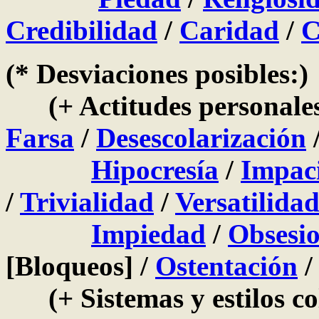
Credibilidad
/
Caridad
/
C
(* Desviaciones posibles:)
(+ Actitudes personales 
Farsa
/
Desescolarización
/
Hipocresía
/
Impac
/
Trivialidad
/
Versatilida
Impiedad
/
Obsesi
[Bloqueos] /
Ostentación
(+ Sistemas y estilos co