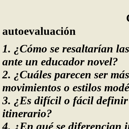
Cuestionar
autoevaluación
1.
¿
Cómo se resaltarían la
ante un educador novel?
2.
¿
Cuáles parecen ser más 
movimientos o estilos modé
3.
¿
Es difícil o fácil defin
itinerario?
4.
¿
En qué se diferencian 