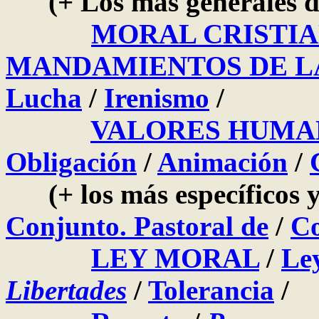
(+ Los más generales de 
MORAL CRISTI
MANDAMIENTOS DE LA
Lucha
/
Irenismo
/
VALORES HUMA
Obligación
/
Animación
/
(+ los más específicos y
Conjunto. Pastoral de
/
Co
LEY MORAL
/
Ley
Libertades
/
Tolerancia
/