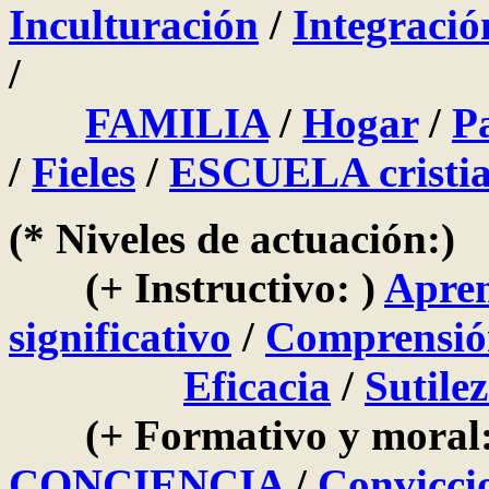
Inculturación
/
Integració
/
FAMILIA
/
Hogar
/
P
/
Fieles
/
ESCUELA cristi
(* Niveles de actuación:)
(+ Instructivo: )
Apren
significativo
/
Comprensió
Eficacia
/
Sutile
(+ Formativo y moral:
CONCIENCIA
/
Convicci