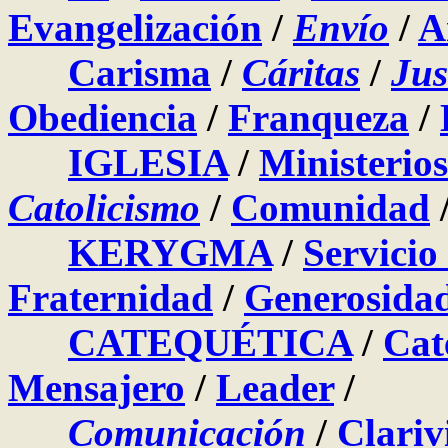
Evangelización
/
Envío
/
A
Carisma
/
Cáritas
/
Jus
Obediencia
/
Franqueza
/
IGLESIA
/
Ministerios
Catolicismo
/
Comunidad
KERYGMA
/
Servicio
Fraternidad
/
Generosida
CATEQUÉTICA
/
Cat
Mensajero
/
Leader
/
Comunicación
/
Clariv