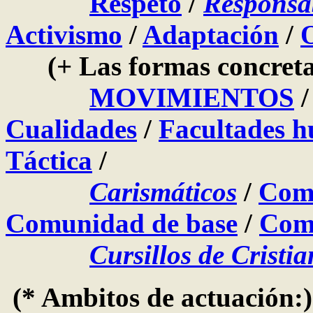
Respeto
/
Responsa
Activismo
/
Adaptación
/
(+ Las formas concretas 
MOVIMIENTOS
Cualidades
/
Facultades 
Táctica
/
Carismáticos
/
Comm
Comunidad de base
/
Comu
Cursillos de Cristi
(* Ambitos de actuación: