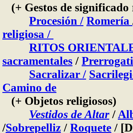
(+ Gestos de significado r
Procesión /
Romería
religiosa /
RITOS ORIENTAL
sacramentales
/
Prerrogati
Sacralizar /
Sacrileg
Camino de
(+ Objetos religiosos)
Vestidos de Altar
/
Al
/
Sobrepelliz
/
Roquete
/ [D