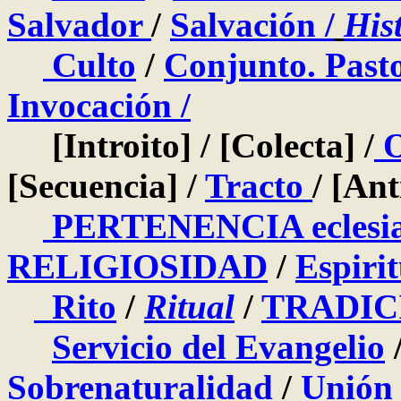
Salvador
/
Salvación /
His
Culto
/
Conjunto. Pasto
Invocación /
[Introito] / [Colecta] /
O
[Secuencia] /
Tracto
/ [Ant
PERTENENCIA eclesia
RELIGIOSIDAD
/
Espirit
Rito
/
Ritual
/
TRADIC
Servicio del Evangelio
Sobrenaturalidad
/
Unión 