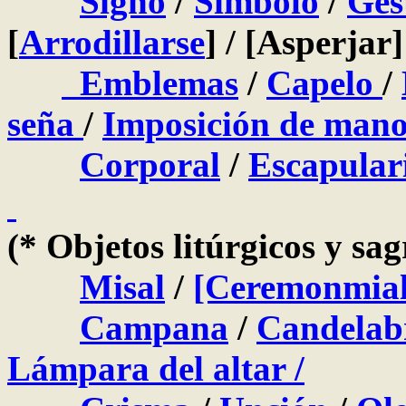
Signo
/
Símbolo
/
Ges
[
Arrodillarse
] / [Asperjar]
Emblemas
/
Capelo
/
seña
/
Imposición de mano
Corporal
/
Escapular
(* Objetos litúrgicos y sa
Misal
/
[Ceremonmial
Campana
/
Candela
Lámpara del altar /