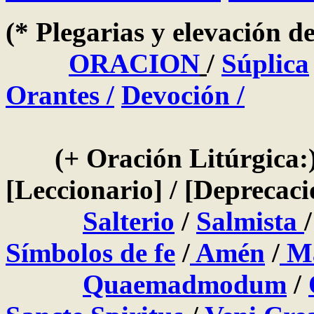
(* Plegarias y elevación d
ORACION
/
Súplica
Orantes /
Devoción
/
(+ Oración Litúrgica:
[Leccionario] / [Deprecaci
Salterio
/
Salmista
Símbolos de fe
/
Amén
/
Ma
Quaemadmodum
/