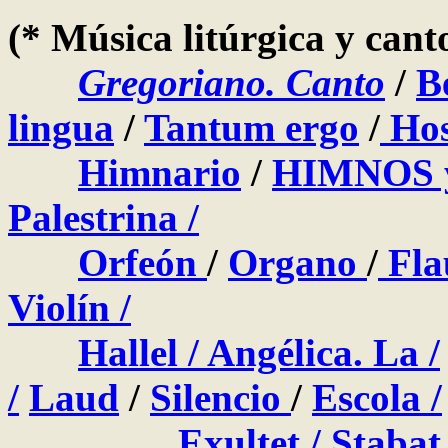
(* Música litúrgica y canto
Gregoriano. Canto
/
B
lingua
/
Tantum ergo
/
Hos
Himnario
/
HIMNOS
Palestrina /
Orfeón
/
Organo
/
Fla
Violín /
Hallel
/
Angélica. La
/
/
Laud
/
Silencio
/
Escola /
Exultet /
Stabat