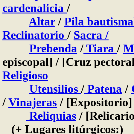
cardenalicia
/
Altar
/
Pila bautisma
Reclinatorio
/
Sacra /
Prebenda
/
Tiara
/
M
episcopal] / [Cruz pectoral
Religioso
Utensilios
/
Patena
/
/
Vinajeras
/ [Expositorio]
Reliquias
/ [Relicario
(+ Lugares litúrgicos:)