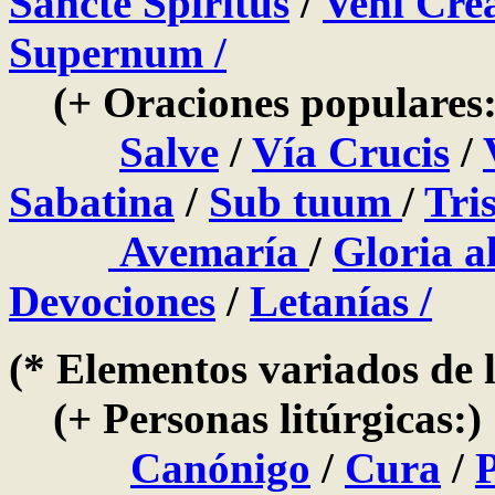
Sancte Spiritus
/
Veni Cre
Supernum /
(+ Oraciones populares:
Salve
/
Vía Crucis
/
Sabatina
/
Sub tuum
/
Tris
Avemaría
/
Gloria a
Devociones
/
Letanías /
(* Elementos variados de 
(+ Personas litúrgicas:)
Canónigo
/
Cura
/
P