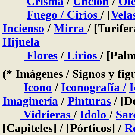
Crisma
/
Unción
/
Ole
Fuego /
Cirios
/ [
Vela
Incienso
/
Mirra
/ [Turifer
Hijuela
Flores
/
Lirios
/ [Pal
(* Imágenes / Signos y fig
Icono
/
Iconografía
/
I
Imaginería
/
Pinturas
/ [D
Vidrieras
/
Idolo
/
Sar
[Capiteles] / [Pórticos] /
Ro