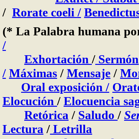
/
Rorate coeli /
Benedictu
(* La Palabra humana por
/
Exhortación
/
Sermón
/
Máximas
/
Mensaje
/
Mo
Oral exposición
/
Orat
Elocución
/
Elocuencia sa
Retórica
/
Saludo
/
Se
Lectura
/
Letrilla